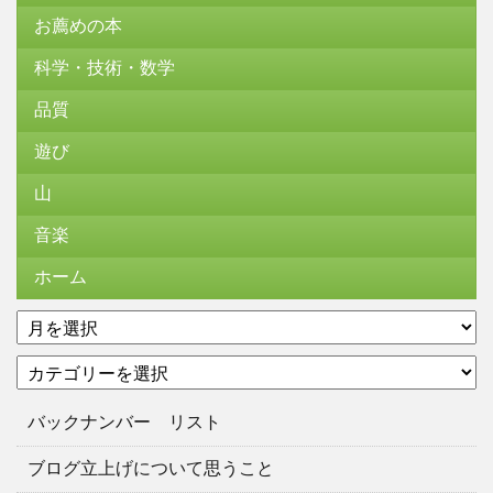
お薦めの本
科学・技術・数学
品質
遊び
山
音楽
ホーム
ア
ー
カ
カ
テ
イ
ゴ
ブ
バックナンバー リスト
リ
ー
ブログ立上げについて思うこと