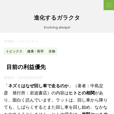
進化するガラクタ
Evolving always!
HOME
>
トピックス
>
トピックス
健康・医学
生物
目前の利益優先
投稿日：
2026年3月13日
「
ネズミはなぜ回し車で走るのか
」（著者：中島定
彦 発行所：岩波書店）の内容は
ヒトとの相関
があ
り、面白く読んでいます。ラットは、回し車から降り
ても、しばらくするとまた回し車を回し始め、なかな