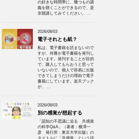
の好きな時間帯に、幾つもの講
義を聴くことができるので、是
非聴講してみてください。 ...
2026/08/03
電子それとも紙？
私は、電子書籍を読まないので
すが、何冊か電子書籍を発刊し
ています。発刊することが目的
で、購入してもらおうと思って
いないので、個人で容易に出版
できてしまうだけの理由で電子
書籍にしています。楽天ブック
が、 ...
2026/08/03
別の感覚が想起する
「認知の不思議に迫る 共感覚
の科学Q&A」（著者：横澤一
彦 発行所：東京大学出版）の
タイトルに「共感覚」という語