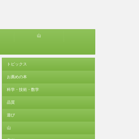
山
トピックス
お薦めの本
科学・技術・数学
品質
遊び
山