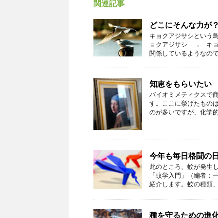
関連記事
どこにそんな力が
キョクアジサシという鳥
ョクアジサシ → キョ
関係しているようなのです
知恵をもらいたい
バイオミメティクスで
す。ここに挙げたもの
のが多いですが、化学的あ
今年も毎日格闘の
此のところ、蚊が発生
「蚊学入門」（編者：
紹介します。蚊の種類、発
種を守るための進