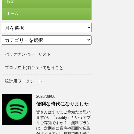
音楽
ホーム
ア
ー
カ
カ
テ
イ
ゴ
ブ
バックナンバー リスト
リ
ー
ブログ立上げについて思うこと
統計用ワークシート
2026/08/06
便利な時代になりました
皆さんはすでにご承知だと思い
ますが、「spotify」というアプ
リご存知ですか？ 無料プラン
は、定期的に音声や画面で広告
が流れますが、無料で曲を聴く