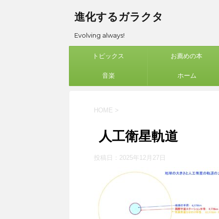
進化するガラクタ
Evolving always!
トピックス
お薦めの本
音楽
ホーム
HOME
>
人工衛星軌道
投稿日：
2025年12月27日