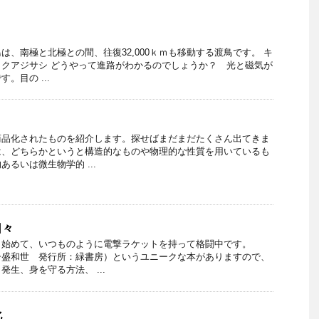
？
は、南極と北極との間、往復32,000ｋｍも移動する渡鳥です。 キ
クアジサシ どうやって進路がわかるのでしょうか？ 光と磁気が
。目の ...
商品化されたものを紹介します。探せばまだまだたくさん出てきま
は、どちらかというと構造的なものや物理的な性質を用いているも
るいは微生物学的 ...
日々
し始めて、いつものように電撃ラケットを持って格闘中です。
一盛和世 発行所：緑書房）というユニークな本がありますので、
生、身を守る方法、 ...
化