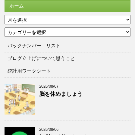
ホーム
ア
ー
カ
カ
テ
イ
ゴ
ブ
バックナンバー リスト
リ
ー
ブログ立上げについて思うこと
統計用ワークシート
2026/08/07
脳を休めましょう
2026/08/06